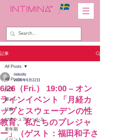
記事
All Posts
riekoito
All Posts
2020年6月22日
6/26（Fri.） 19:00 – オン
生理
ラインイベント「月経カ
膣トレ
ップとスウェーデンの性
妊娠
セクシュアルヘルス
教育、私たちのプレジャ
更年期
ー」（ゲスト：福田和子さ
イベント