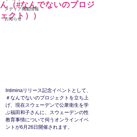
ん（#なんでないのプロジ
メディア掲載情報
ェクト））
お知らせ
Intiminaリリース記念イベントとして、
＃なんでないのプロジェクトを立ち上
げ、現在スウェーデンで公衆衛生を学
ぶ福田和子さんに、スウェーデンの性
教育事情について伺うオンラインイベ
ントが6月26日開催されます。