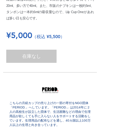
20ml、多い方で40ml。また、市販のナプキンは一枚約5ml、
タンポンは一本約6mlの吸収量なので、Lily Cup Oneがあれ
。
ば多い日も安心です
¥5,000
（税込 ¥5,500）
在庫なし
こちらの月経カップの売り上げの一部の寄付をNGO団体
「PERIOD.」へしています。「PERIOD.」は2014年に２
人の高校生が設立した団体で、生活困難などの理由で生理
用品が欲しくても手に入らない人をサポートする活動をし
ています。生理用品の配布などを通し、40カ国以上100万
人以上の生理と向き合っています。