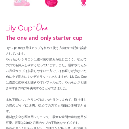
The one and only starter cup
Lily Cup Oneは月経カップを初めて使う方向けに特別に設計
されています。
やわらかいシリコンは違和感や痛みが生じにくく、初めて
の方でも挿入しやすくなっています。また、通常やわらか
い月経カップは脱着しやすい一方で、はね返りが少ないた
めに中で開きにくいデメリットもありますが、Lily Cup One
は適度な柔軟性と開きやすいフォルムで、やわらかさと開
きやすさの両方を実現することができました。
本体下部についたリングはしっかりとつまめて、取り外し
の際のガイドに適切。初めての方でも簡単に使用できま
す。
素材は安全な医療用シリコンで、最大12時間の連続使用が
可能。容量は21mlと月経カップの平均的なサイズです。
経血の量は1日あたりだと、2日目など最も多い日で平均