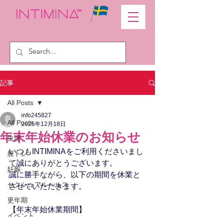
記事
All Posts
info245827
All Posts
2025年12月18日
年末年始休業のお知らせ
生理
いつもINTIMINAをご利用くださいまし
膣トレ
て誠にありがとうございます。
妊娠
誠に勝手ながら、以下の期間を休業と
セクシュアルヘルス
させていただきます。
更年期
【年末年始休業期間】
イベント